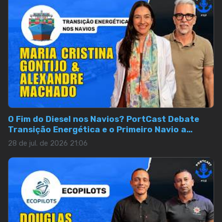
O Fim do Diesel nos Navios? PortCast Debate
Transição Energética e o Primeiro Navio a
Etanol
28 de jul. de 2026 21:06