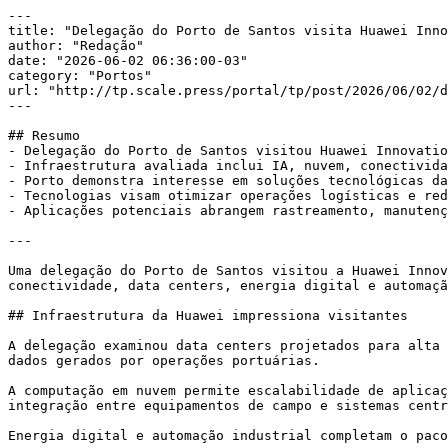
---

title: "Delegação do Porto de Santos visita Huawei Inno
author: "Redação"

date: "2026-06-02 06:36:00-03"

category: "Portos"

url: "http://tp.scale.press/portal/tp/post/2026/06/02/d
---

## Resumo

- Delegação do Porto de Santos visitou Huawei Innovatio
- Infraestrutura avaliada inclui IA, nuvem, conectivida
- Porto demonstra interesse em soluções tecnológicas da
- Tecnologias visam otimizar operações logísticas e red
- Aplicações potenciais abrangem rastreamento, manutenç
---

Uma delegação do Porto de Santos visitou a Huawei Innov
conectividade, data centers, energia digital e automaçã
## Infraestrutura da Huawei impressiona visitantes

A delegação examinou data centers projetados para alta 
dados gerados por operações portuárias.

A computação em nuvem permite escalabilidade de aplicaç
integração entre equipamentos de campo e sistemas centr
Energia digital e automação industrial completam o paco