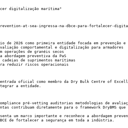
cer digitalização marítima"

revention-at-sea-ingressa-na-dbce-para-fortalecer-digita
io de 2026 como primeira entidade focada em prevenção e 
valiação comportamental e digitalização para armadores

m operações de granéis secos

a abordagem preventiva da PaS

 cadeias de suprimentos marítimas

ra reduzir riscos operacionais

entrada oficial como membro da Dry Bulk Centre of Excell
tegrar a entidade.

ompliance pré-vetting auditorias metodologias de avaliaç
ntas contribuam diretamente para o framework DryBMS que 
senta um marco importante e reconhece a abordagem preven
BCE de fortalecer a segurança em toda a indústria.
