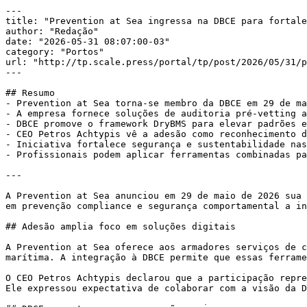
---

title: "Prevention at Sea ingressa na DBCE para fortale
author: "Redação"

date: "2026-05-31 08:07:00-03"

category: "Portos"

url: "http://tp.scale.press/portal/tp/post/2026/05/31/p
---

## Resumo

- Prevention at Sea torna-se membro da DBCE em 29 de ma
- A empresa fornece soluções de auditoria pré-vetting a
- DBCE promove o framework DryBMS para elevar padrões e
- CEO Petros Achtypis vê a adesão como reconhecimento d
- Iniciativa fortalece segurança e sustentabilidade nas
- Profissionais podem aplicar ferramentas combinadas pa
---

A Prevention at Sea anunciou em 29 de maio de 2026 sua 
em prevenção compliance e segurança comportamental a in
## Adesão amplia foco em soluções digitais

A Prevention at Sea oferece aos armadores serviços de c
marítima. A integração à DBCE permite que essas ferrame
O CEO Petros Achtypis declarou que a participação repre
Ele expressou expectativa de colaborar com a visão da D