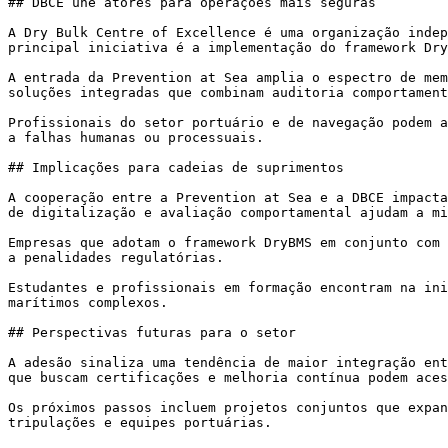
## DBCE une atores para operações mais seguras

A Dry Bulk Centre of Excellence é uma organização indep
principal iniciativa é a implementação do framework Dry
A entrada da Prevention at Sea amplia o espectro de mem
soluções integradas que combinam auditoria comportament
Profissionais do setor portuário e de navegação podem a
a falhas humanas ou processuais.

## Implicações para cadeias de suprimentos

A cooperação entre a Prevention at Sea e a DBCE impacta
de digitalização e avaliação comportamental ajudam a mi
Empresas que adotam o framework DryBMS em conjunto com 
a penalidades regulatórias.

Estudantes e profissionais em formação encontram na ini
marítimos complexos.

## Perspectivas futuras para o setor

A adesão sinaliza uma tendência de maior integração ent
que buscam certificações e melhoria contínua podem aces
Os próximos passos incluem projetos conjuntos que expan
tripulações e equipes portuárias.