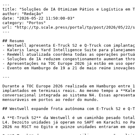
---

title: "Soluções de IA Otimizam Pátios e Logística em T
author: "Redação"

date: "2026-05-22 11:50:00-03"

category: "Portos"

url: "http://tp.scale.press/portal/tp/post/2026/05/22/s
---

## Resumo

- Westwell apresenta E-Truck S2 e Q-Truck com implantaç
- Kaleris lança Yard Intelligence Suite para planejamen
- ReeWell atualizada coordena todas as operações portuá
- Soluções de IA reduzem congestionamento aumentam thro
- Apresentações na TOC Europe 2026 já estão em uso oper
- Evento em Hamburgo de 19 a 21 de maio reúne inovações
---

Durante a TOC Europe 2026 realizada em Hamburgo entre 1
implantados em terminais reais. Ao mesmo tempo a **Kale
conversacional integrada ao sistema N4. Essas apresenta
mensuráveis em portos ao redor do mundo.

## Westwell expande frota autônoma com E-Truck S2 e Q-T
A **E-Truck S2** da Westwell é um caminhão pesado total
L4. Dezoito unidades já operam no SAPT em Karachi no Pa
2026 no RSCT no Egito e quinze unidades entraram em ope