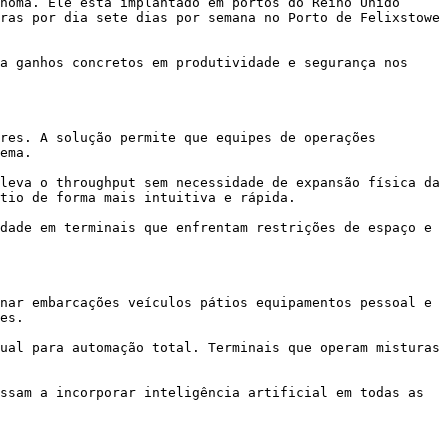
noma. Ele está implantado em portos do Reino Unido 
ras por dia sete dias por semana no Porto de Felixstowe 
a ganhos concretos em produtividade e segurança nos 
res. A solução permite que equipes de operações 
ema.

leva o throughput sem necessidade de expansão física da 
tio de forma mais intuitiva e rápida.

dade em terminais que enfrentam restrições de espaço e 
nar embarcações veículos pátios equipamentos pessoal e 
es.

ual para automação total. Terminais que operam misturas 
ssam a incorporar inteligência artificial em todas as 