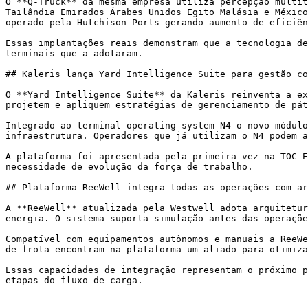
O **Q-Truck** da mesma empresa utiliza percepção multit
Tailândia Emirados Árabes Unidos Egito Malásia e México
operado pela Hutchison Ports gerando aumento de eficiên
Essas implantações reais demonstram que a tecnologia de
terminais que a adotaram.

## Kaleris lança Yard Intelligence Suite para gestão co
O **Yard Intelligence Suite** da Kaleris reinventa a ex
projetem e apliquem estratégias de gerenciamento de pát
Integrado ao terminal operating system N4 o novo módulo
infraestrutura. Operadores que já utilizam o N4 podem a
A plataforma foi apresentada pela primeira vez na TOC E
necessidade de evolução da força de trabalho.

## Plataforma ReeWell integra todas as operações com ar
A **ReeWell** atualizada pela Westwell adota arquitetur
energia. O sistema suporta simulação antes das operaçõe
Compatível com equipamentos autônomos e manuais a ReeWe
de frota encontram na plataforma um aliado para otimiza
Essas capacidades de integração representam o próximo p
etapas do fluxo de carga.