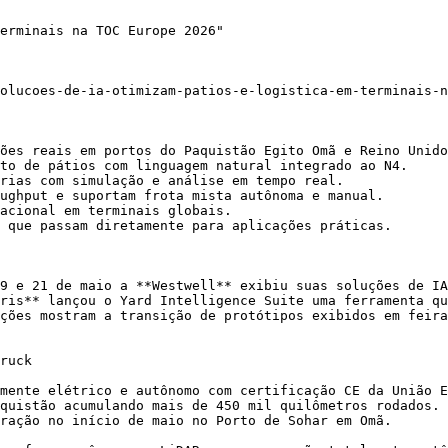
erminais na TOC Europe 2026"

olucoes-de-ia-otimizam-patios-e-logistica-em-terminais-n
ões reais em portos do Paquistão Egito Omã e Reino Unido
to de pátios com linguagem natural integrado ao N4.

rias com simulação e análise em tempo real.

ughput e suportam frota mista autônoma e manual.

acional em terminais globais.

 que passam diretamente para aplicações práticas.

9 e 21 de maio a **Westwell** exibiu suas soluções de IA
ris** lançou o Yard Intelligence Suite uma ferramenta qu
ções mostram a transição de protótipos exibidos em feira
ruck

mente elétrico e autônomo com certificação CE da União E
quistão acumulando mais de 450 mil quilômetros rodados. 
ração no início de maio no Porto de Sohar em Omã.
