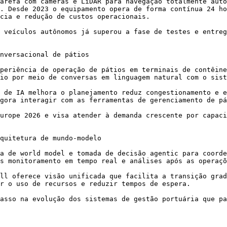
arefa com câmeras e LiDAR para navegação totalmente autô
. Desde 2023 o equipamento opera de forma contínua 24 ho
cia e redução de custos operacionais.

 veículos autônomos já superou a fase de testes e entreg
nversacional de pátios

periência de operação de pátios em terminais de contêine
io por meio de conversas em linguagem natural com o sist
 de IA melhora o planejamento reduz congestionamento e e
gora interagir com as ferramentas de gerenciamento de pá
urope 2026 e visa atender à demanda crescente por capaci
quitetura de mundo-modelo

a de world model e tomada de decisão agentic para coorde
s monitoramento em tempo real e análises após as operaçõ
ll oferece visão unificada que facilita a transição grad
r o uso de recursos e reduzir tempos de espera.

asso na evolução dos sistemas de gestão portuária que pa