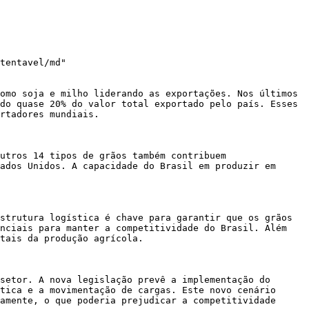
tentavel/md"

omo soja e milho liderando as exportações. Nos últimos 
do quase 20% do valor total exportado pelo país. Esses 
rtadores mundiais.

utros 14 tipos de grãos também contribuem 
ados Unidos. A capacidade do Brasil em produzir em 
strutura logística é chave para garantir que os grãos 
nciais para manter a competitividade do Brasil. Além 
tais da produção agrícola.

setor. A nova legislação prevê a implementação do 
tica e a movimentação de cargas. Este novo cenário 
amente, o que poderia prejudicar a competitividade 