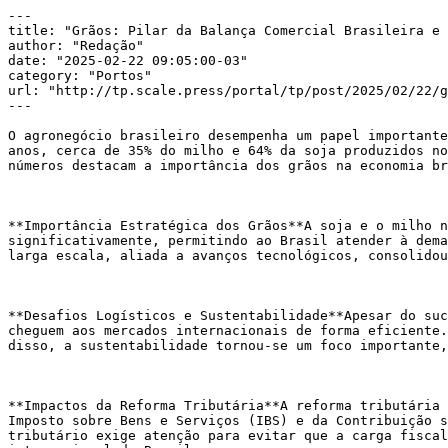
---

title: "Grãos: Pilar da Balança Comercial Brasileira e 
author: "Redação"

date: "2025-02-22 09:05:00-03"

category: "Portos"

url: "http://tp.scale.press/portal/tp/post/2025/02/22/g
---

O agronegócio brasileiro desempenha um papel importante
anos, cerca de 35% do milho e 64% da soja produzidos no
números destacam a importância dos grãos na economia br
**Importância Estratégica dos Grãos**A soja e o milho n
significativamente, permitindo ao Brasil atender à dema
larga escala, aliada a avanços tecnológicos, consolidou
**Desafios Logísticos e Sustentabilidade**Apesar do suc
cheguem aos mercados internacionais de forma eficiente.
disso, a sustentabilidade tornou-se um foco importante,
**Impactos da Reforma Tributária**A reforma tributária 
Imposto sobre Bens e Serviços (IBS) e da Contribuição s
tributário exige atenção para evitar que a carga fiscal