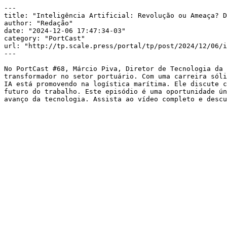
---

title: "Inteligência Artificial: Revolução ou Ameaça? D
author: "Redação"

date: "2024-12-06 17:47:34-03"

category: "PortCast"

url: "http://tp.scale.press/portal/tp/post/2024/12/06/i
---

No PortCast #68, Márcio Piva, Diretor de Tecnologia da 
transformador no setor portuário. Com uma carreira sóli
IA está promovendo na logística marítima. Ele discute c
futuro do trabalho. Este episódio é uma oportunidade ún
avanço da tecnologia. Assista ao vídeo completo e descu