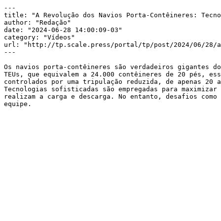
---

title: "A Revolução dos Navios Porta-Contêineres: Tecno
author: "Redação"

date: "2024-06-28 14:00:09-03"

category: "Vídeos"

url: "http://tp.scale.press/portal/tp/post/2024/06/28/a
---

Os navios porta-contêineres são verdadeiros gigantes do
TEUs, que equivalem a 24.000 contêineres de 20 pés, ess
controlados por uma tripulação reduzida, de apenas 20 a
Tecnologias sofisticadas são empregadas para maximizar 
realizam a carga e descarga. No entanto, desafios como 
equipe.