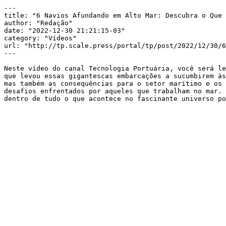
---

title: "6 Navios Afundando em Alto Mar: Descubra o Que 
author: "Redação"

date: "2022-12-30 21:21:15-03"

category: "Vídeos"

url: "http://tp.scale.press/portal/tp/post/2022/12/30/6
---

Neste vídeo do canal Tecnologia Portuária, você será le
que levou essas gigantescas embarcações a sucumbirem às
mas também as consequências para o setor marítimo e os 
desafios enfrentados por aqueles que trabalham no mar. 
dentro de tudo o que acontece no fascinante universo po