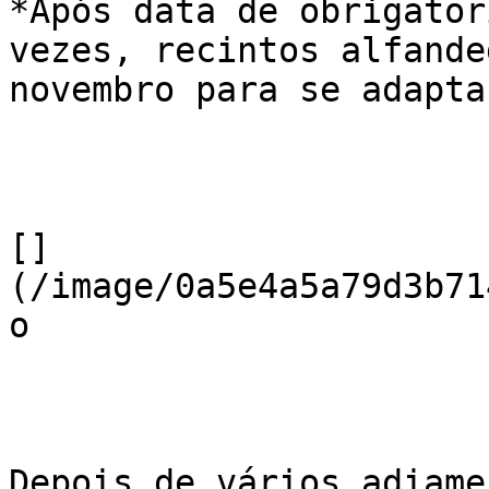
*Após data de obrigator
vezes, recintos alfande
novembro para se adaptar
[]
(/image/0a5e4a5a79d3b71
o

Depois de vários adiame