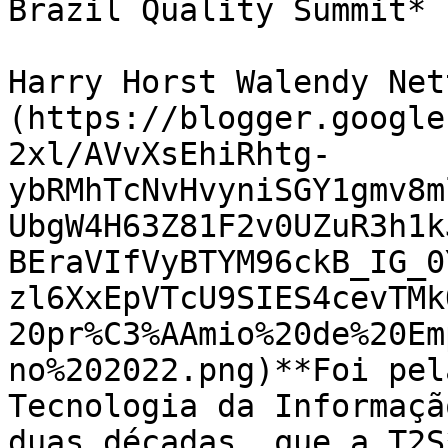
Brazil Quality Summit*

Harry Horst Walendy Net
(https://blogger.google
2xl/AVvXsEhiRhtg-
ybRMhTcNvHvyniSGY1gmv8m
UbgW4H63Z81F2v0UZuR3h1k
BEraVIfVyBTYM96ckB_IG_0
zl6XxEpVTcU9SIES4cevTMk
20pr%C3%AAmio%20de%20Em
no%202022.png)**Foi pel
Tecnologia da Informaçã
duas décadas, que a T2S