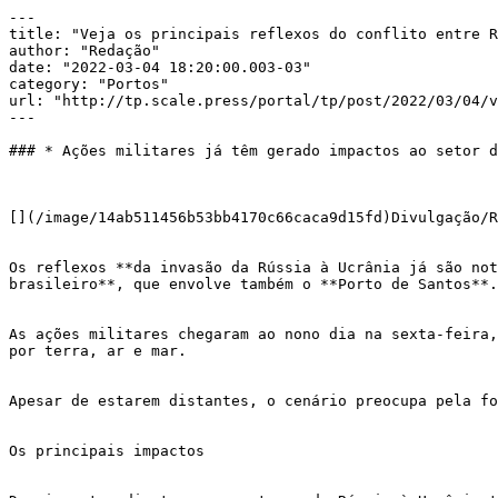
---

title: "Veja os principais reflexos do conflito entre R
author: "Redação"

date: "2022-03-04 18:20:00.003-03"

category: "Portos"

url: "http://tp.scale.press/portal/tp/post/2022/03/04/v
---

### * Ações militares já têm gerado impactos ao setor d
[](/image/14ab511456b53bb4170c66caca9d15fd)Divulgação/R
Os reflexos **da invasão da Rússia à Ucrânia já são not
brasileiro**, que envolve também o **Porto de Santos**.

As ações militares chegaram ao nono dia na sexta-feira,
por terra, ar e mar. 

Apesar de estarem distantes, o cenário preocupa pela fo
Os principais impactos
