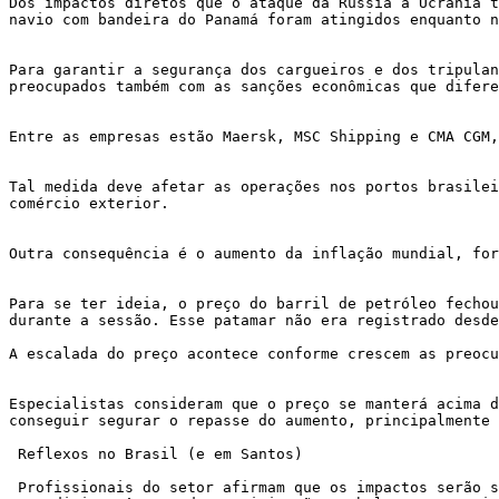
Dos impactos diretos que o ataque da Rússia à Ucrânia t
navio com bandeira do Panamá foram atingidos enquanto n
Para garantir a segurança dos cargueiros e dos tripulan
preocupados também com as sanções econômicas que difere
Entre as empresas estão Maersk, MSC Shipping e CMA CGM,
Tal medida deve afetar as operações nos portos brasilei
comércio exterior. 

Outra consequência é o aumento da inflação mundial, for
Para se ter ideia, o preço do barril de petróleo fechou
durante a sessão. Esse patamar não era registrado desde
A escalada do preço acontece conforme crescem as preocu
Especialistas consideram que o preço se manterá acima d
conseguir segurar o repasse do aumento, principalmente 
 Reflexos no Brasil (e em Santos)

 Profissionais do setor afirmam que os impactos serão sentidos nas importações e nas exportações, algo preocupante na área econômica, já que os embarques de 