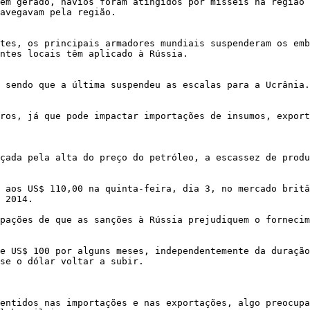
em gerado, navios foram atingidos por mísseis na região 
avegavam pela região. 

tes, os principais armadores mundiais suspenderam os emb
ntes locais têm aplicado à Rússia.

 sendo que a última suspendeu as escalas para a Ucrânia.

ros, já que pode impactar importações de insumos, export
çada pela alta do preço do petróleo, a escassez de produ
 aos US$ 110,00 na quinta-feira, dia 3, no mercado britâ
 2014. 

pações de que as sanções à Rússia prejudiquem o fornecim
e US$ 100 por alguns meses, independentemente da duração
se o dólar voltar a subir.
