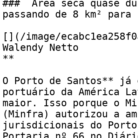
###  Área seca quase du
passando de 8 km² para 
[](/image/ecabc1ea258f0
Walendy Netto

** 

O Porto de Santos** já 
portuário da América La
maior. Isso porque o Mi
(Minfra) autorizou a am
jurisdicionais do Porto
Portaria nº 66 no Diári