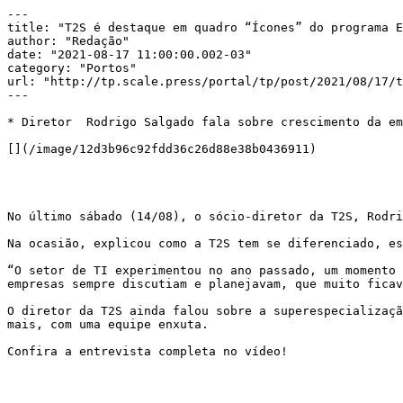
---

title: "T2S é destaque em quadro “Ícones” do programa E
author: "Redação"

date: "2021-08-17 11:00:00.002-03"

category: "Portos"

url: "http://tp.scale.press/portal/tp/post/2021/08/17/t
---

* Diretor  Rodrigo Salgado fala sobre crescimento da em
[](/image/12d3b96c92fdd36c26d88e38b0436911)

No último sábado (14/08), o sócio-diretor da T2S, Rodri
Na ocasião, explicou como a T2S tem se diferenciado, es
“O setor de TI experimentou no ano passado, um momento 
empresas sempre discutiam e planejavam, que muito ficav
O diretor da T2S ainda falou sobre a superespecializaçã
mais, com uma equipe enxuta.

Confira a entrevista completa no vídeo!