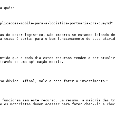
a quê?"

plicacoes-mobile-para-a-logistica-portuaria-pra-que/md"

as do setor logístico. Não importa se estamos falando de
a coisa é certa: para o bom funcionamento de suas ativid
ntido que a cada dia estes recursos tendem a ser atualiz
través de uma aplicação mobile. 

sa dúvida. Afinal, vale a pena fazer o investimento?! 

 funcionam sem este recurso. Em resumo, a maioria das tr
e os motoristas devem acessar para fazer check-in e chec