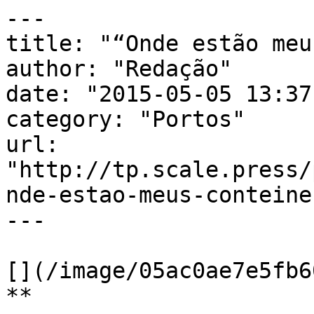
---

title: "“Onde estão meu
author: "Redação"

date: "2015-05-05 13:37
category: "Portos"

url: 
"http://tp.scale.press/
nde-estao-meus-conteine
---

[](/image/05ac0ae7e5fb6
**
